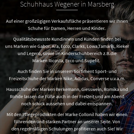
Schuhhaus Wegener in Marsberg
Auf einer großzügigen Verkaufsfläche präsentieren wir Ihnen
Schuhe für Damen, Herren und Kinder.
Qualitätsbewusste Kundinnen und Kunden finden bei
uns Marken wie Gabor, Ara, Ecco, Clarks, Lowa,Tamaris, Rieker
und Legero, sowie im Kinderschuhbereich z.B.die
Marken Ricosta, Ecco und Supefit.
Auch finden Sie in unserem Sortiment Sport- und
Freizeitschuhe der Marken Nike, Adidas, Converse u.v.a.m.
Hausschuhe der Marken Berkemann, Giesswein, Romika und
Rohde lassen die Füße auch in der Freizeit und am Abend
noch schick aussehen und dabei entspannen.
Mit den Pflegeprodukten der Marke Collonil haben wir einen
führenden und starken Partner an unserer Seite. Von
den regelmäßigen Schulungen profitieren auch Sie! Wir