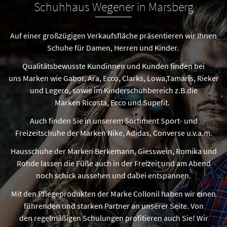
Schuhhaus Wegener in Marsberg
Auf einer großzügigen Verkaufsfläche präsentieren wir Ihnen
Schuhe für Damen, Herren und Kinder.
Qualitätsbewusste Kundinnen und Kunden finden bei
uns Marken wie Gabor, Ara, Ecco, Clarks, Lowa,Tamaris, Rieker
und Legero, sowie im Kinderschuhbereich z.B.die
Marken Ricosta, Ecco und Supefit.
Auch finden Sie in unserem Sortiment Sport- und
Freizeitschuhe der Marken Nike, Adidas, Converse u.v.a.m.
Hausschuhe der Marken Berkemann, Giesswein, Romika und
Rohde lassen die Füße auch in der Freizeit und am Abend
noch schick aussehen und dabei entspannen.
Mit den Pflegeprodukten der Marke Collonil haben wir einen
führenden und starken Partner an unserer Seite. Von
den regelmäßigen Schulungen profitieren auch Sie! Wir