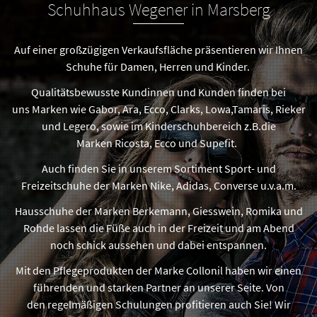
Schuhhaus Wegener in Marsberg
Auf einer großzügigen Verkaufsfläche präsentieren wir Ihnen
Schuhe für Damen, Herren und Kinder.
Qualitätsbewusste Kundinnen und Kunden finden bei
uns Marken wie Gabor, Ara, Ecco, Clarks, Lowa,Tamaris, Rieker
und Legero, sowie im Kinderschuhbereich z.B.die
Marken Ricosta, Ecco und Supefit.
Auch finden Sie in unserem Sortiment Sport- und
Freizeitschuhe der Marken Nike, Adidas, Converse u.v.a.m.
Hausschuhe der Marken Berkemann, Giesswein, Romika und
Rohde lassen die Füße auch in der Freizeit und am Abend
noch schick aussehen und dabei entspannen.
Mit den Pflegeprodukten der Marke Collonil haben wir einen
führenden und starken Partner an unserer Seite. Von
den regelmäßigen Schulungen profitieren auch Sie! Wir