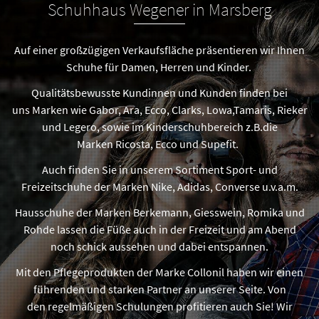
Schuhhaus Wegener in Marsberg
Auf einer großzügigen Verkaufsfläche präsentieren wir Ihnen
Schuhe für Damen, Herren und Kinder.
Qualitätsbewusste Kundinnen und Kunden finden bei
uns Marken wie Gabor, Ara, Ecco, Clarks, Lowa,Tamaris, Rieker
und Legero, sowie im Kinderschuhbereich z.B.die
Marken Ricosta, Ecco und Supefit.
Auch finden Sie in unserem Sortiment Sport- und
Freizeitschuhe der Marken Nike, Adidas, Converse u.v.a.m.
Hausschuhe der Marken Berkemann, Giesswein, Romika und
Rohde lassen die Füße auch in der Freizeit und am Abend
noch schick aussehen und dabei entspannen.
Mit den Pflegeprodukten der Marke Collonil haben wir einen
führenden und starken Partner an unserer Seite. Von
den regelmäßigen Schulungen profitieren auch Sie! Wir