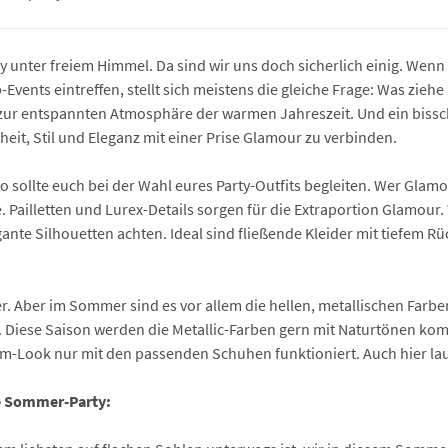
unter freiem Himmel. Da sind wir uns doch sicherlich einig. Wenn
Events eintreffen, stellt sich meistens die gleiche Frage: Was zie
 zur entspannten Atmosphäre der warmen Jahreszeit. Und ein bissch
it, Stil und Eleganz mit einer Prise Glamour zu verbinden.
o sollte euch bei der Wahl eures Party-Outfits begleiten. Wer Glam
 Pailletten und Lurex-Details sorgen für die Extraportion Glamour.
egante Silhouetten achten. Ideal sind fließende Kleider mit tiefem 
r. Aber im Sommer sind es vor allem die hellen, metallischen Farb
 Diese Saison werden die Metallic-Farben gern mit Naturtönen komb
 Glam-Look nur mit den passenden Schuhen funktioniert. Auch hier l
e Sommer-Party: