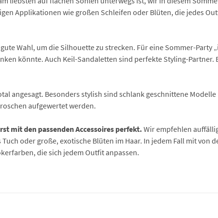
am liebsten auf flachen Sohlen unterwegs ist, wir in diesem Sommer
igen Applikationen wie großen Schleifen oder Blüten, die jedes Out
gute Wahl, um die Silhouette zu strecken. Für eine Sommer-Party „
sinken könnte. Auch Keil-Sandaletten sind perfekte Styling-Partner.
otal angesagt. Besonders stylish sind schlank geschnittene Modelle 
Broschen aufgewertet werden.
erst mit den passenden Accessoires perfekt.
Wir empfehlen auffäll
Tuch oder große, exotische Blüten im Haar. In jedem Fall mit von de
okerfarben, die sich jedem Outfit anpassen.