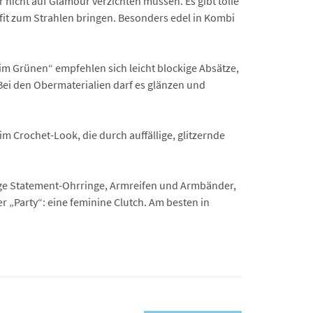
 nicht auf Glamour verzichten müssen. Es gibt tolle
fit zum Strahlen bringen. Besonders edel in Kombi
im Grünen“ empfehlen sich leicht blockige Absätze,
 Bei den Obermaterialien darf es glänzen und
im Crochet-Look, die durch auffällige, glitzernde
ige Statement-Ohrringe, Armreifen und Armbänder,
r „Party“: eine feminine Clutch. Am besten in